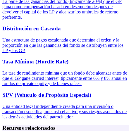
La parte de las ganancias del fondo (típicamente 20%) que el GP
gana como compensación basada en desempeño después de
devolver el capital de los LP y alcanzar los umbrales de retorno
preferente.
Distribución en Cascada
Una estructura de pagos escalonada que determina el orden y la
proporción en que las ganancias del fondo se distribuyen entre los
LP y los GP.
Tasa Mínima (Hurdle Rate)
La tasa de rendimiento mínima que un fondo debe alcanzar antes de
que el GP gane carried interest, típicamente entre 6% y 8% anual en
fondos de private equity y de bienes raíces.
SPV (Vehículo de Propósito Especial)
Una entidad legal independiente creada para una inversión o
transacción específica, que aísla el activo y sus riesgos asociados de
las demás actividades del patrocinador.
Recursos relacionados