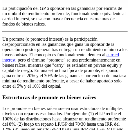
La participación del GP o sponsor en las ganancias por encima de
un umbral de rendimiento preferente; funcionalmente equivalente al
carried interest, se usa con mayor frecuencia en estructuras de
fondos de bienes raíces.
Un promote (o promoted interest) es la participación
desproporcionada en las ganancias que gana un sponsor de la
operación o gestor general tras entregar un rendimiento mínimo a los
inversionistas. El concepto es funcionalmente idéntico al
carried
interest
, pero el término "promote" se usa predominantemente en
bienes raíces, mientras que "carry" es estándar en private equity y
capital de riesgo. En una estructura típica de promote, el sponsor
gana entre el 20% y el 30% de las ganancias por encima de una tasa
mínima de rendimiento preferente, a pesar de haber aportado solo
entre el 5% y el 10% del capital.
Estructuras de promote en bienes raíces
Los promotes en bienes raíces suelen usar estructuras de múltiples
niveles con repartos escalonados. Por ejemplo: (1) el LP recibe el
100% de las distribuciones hasta alcanzar un rendimiento preferente
del 8%, (2) luego un reparto LP/GP del 70/30 hasta una IRR del
12%, (3) luego un reparto 60/40 hasta una IRR del 15%, (4) luego