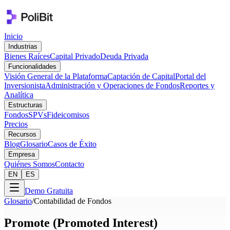
Inicio
Industrias
Bienes Raíces
Capital Privado
Deuda Privada
Funcionalidades
Visión General de la Plataforma
Captación de Capital
Portal del
Inversionista
Administración y Operaciones de Fondos
Reportes y
Analítica
Estructuras
Fondos
SPVs
Fideicomisos
Precios
Recursos
Blog
Glosario
Casos de Éxito
Empresa
Quiénes Somos
Contacto
EN
ES
Demo Gratuita
Glosario
/
Contabilidad de Fondos
Promote (Promoted Interest)