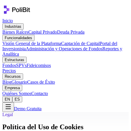
Inicio
Industrias
Bienes Raíces
Capital Privado
Deuda Privada
Funcionalidades
Visión General de la Plataforma
Captación de Capital
Portal del
Inversionista
Administración y Operaciones de Fondos
Reportes y
Analítica
Estructuras
Fondos
SPVs
Fideicomisos
Precios
Recursos
Blog
Glosario
Casos de Éxito
Empresa
Quiénes Somos
Contacto
EN
ES
Demo Gratuita
Legal
Política del Uso de Cookies