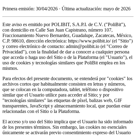
Primera emisión: 30/04/2026 · Última actualización: mayo de 2026
Este aviso es emitido por POLIBIT, S.A.P.I. de C.V. ("PoliBit"),
con domicilio en Calle San Juan Capistrano, número 107,
Fraccionamiento Nuevo Bernardez, Guadalupe, Zacatecas, México,
C.P. 98610, dirección electrónica: https://www.polibit.io/ (el "Sitio")
y correo electrónico de contacto: admin@polibit.io (el "Correo de
Privacidad"), con la finalidad de dar a conocer a cualquier persona
que acceda o haga uso del Sitio o de la Plataforma (el "Usuario"), el
uso de cookies y tecnologías similares que PoliBit emplea en los
mismos.
Para efectos del presente documento, se entenderá por "cookies" los
archivos cortos que habitualmente consisten en letras y números,
que se colocan en la computadora, tablet, teléfono o dispositivo
similar que el Usuario utilice para acceder al Sitio; y por
"tecnologías similares" las etiquetas de píxel, balizas web, GIF
transparentes, JavaScript y almacenamiento local, que puedan estar
relacionadas con el Sitio o la Plataforma.
El acceso y/o uso del Sitio implica que el Usuario ha sido informado
de los presentes términos. Sin embargo, las cookies no esenciales
únicamente se activarán previo consentimiento expreso del Usuario