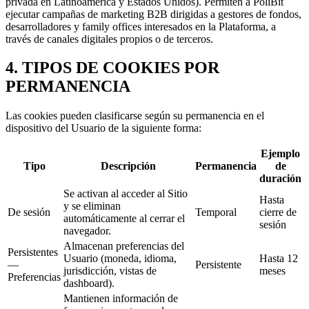
privada en Latinoamérica y Estados Unidos). Permiten a PoliBit
ejecutar campañas de marketing B2B dirigidas a gestores de fondos,
desarrolladores y family offices interesados en la Plataforma, a
través de canales digitales propios o de terceros.
4. TIPOS DE COOKIES POR
PERMANENCIA
Las cookies pueden clasificarse según su permanencia en el
dispositivo del Usuario de la siguiente forma:
Ejemplo
Tipo
Descripción
Permanencia
de
duración
Se activan al acceder al Sitio
Hasta
y se eliminan
De sesión
Temporal
cierre de
automáticamente al cerrar el
sesión
navegador.
Almacenan preferencias del
Persistentes
Usuario (moneda, idioma,
Hasta 12
—
Persistente
jurisdicción, vistas de
meses
Preferencias
dashboard).
Mantienen información de