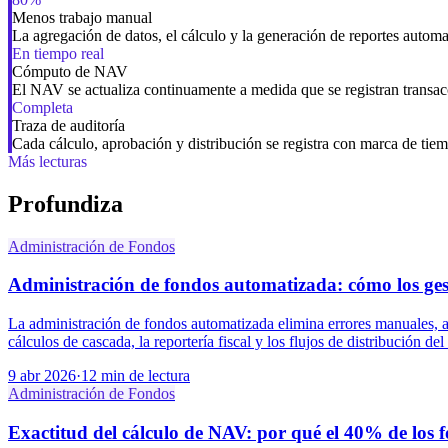
Menos trabajo manual
La agregación de datos, el cálculo y la generación de reportes automa
En tiempo real
Cómputo de NAV
El NAV se actualiza continuamente a medida que se registran transacc
Completa
Traza de auditoría
Cada cálculo, aprobación y distribución se registra con marca de tiem
Más lecturas
Profundiza
Administración de Fondos
Administración de fondos automatizada: cómo los ges
La administración de fondos automatizada elimina errores manuales, ac
cálculos de cascada, la reportería fiscal y los flujos de distribución del
9 abr 2026
·
12 min de lectura
Administración de Fondos
Exactitud del cálculo de NAV: por qué el 40% de los f