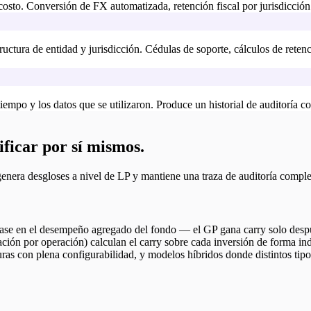
costo. Conversión de FX automatizada, retención fiscal por jurisdicción
tructura de entidad y jurisdicción. Cédulas de soporte, cálculos de rete
iempo y los datos que se utilizaron. Produce un historial de auditoría c
ficar por sí mismos.
genera desgloses a nivel de LP y mantiene una traza de auditoría comple
ase en el desempeño agregado del fondo — el GP gana carry solo después
ción por operación) calculan el carry sobre cada inversión de forma in
uras con plena configurabilidad, y modelos híbridos donde distintos tip