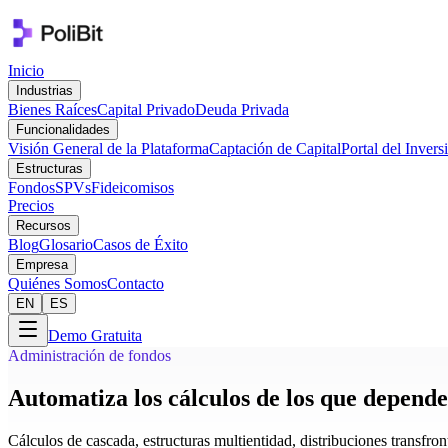
Inicio
Industrias
Bienes Raíces
Capital Privado
Deuda Privada
Funcionalidades
Visión General de la Plataforma
Captación de Capital
Portal del Invers
Estructuras
Fondos
SPVs
Fideicomisos
Precios
Recursos
Blog
Glosario
Casos de Éxito
Empresa
Quiénes Somos
Contacto
EN
ES
Demo Gratuita
Administración de fondos
Automatiza los cálculos de los que depende
Cálculos de cascada, estructuras multientidad, distribuciones transfr