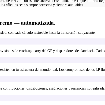
orte de NAV inconsistente socava la credibilidad de la que tu firma dep
e los cálculos sean siempre correctos y siempre auditables.
xtremo — automatizada.
ad, con cada cálculo rastreable hasta la transacción subyacente.
ovisiones de catch-up, carry del GP y disparadores de clawback. Cada di
xisten en tu estructura del mundo real. Los compromisos de los LP fluy
e contribuciones, distribuciones, asignaciones y ganancias no realizad