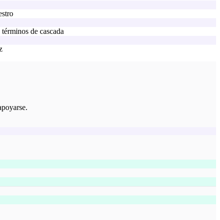
stro
y términos de cascada
z
apoyarse.