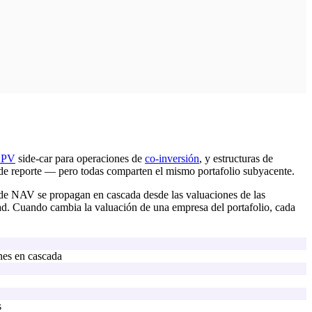
SPV
side-car para operaciones de
co-inversión
, y estructuras de
es de reporte — pero todas comparten el mismo portafolio subyacente.
os de NAV se propagan en cascada desde las valuaciones de las
dad. Cuando cambia la valuación de una empresa del portafolio, cada
nes en cascada
s