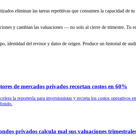
tizados eliminan las tareas repetitivas que consumen la capacidad de tu 
iones y cambian las valuaciones — no solo al cierre de trimestre. Tu eq
po, identidad del revisor y datos de origen. Produce un historial de au
tores de mercados privados recortan costos en 60%
elera la reportería para inversionistas y recorta los costos operativos 
 fondo.
ondos privados calcula mal sus valuaciones trimestrale