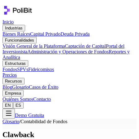
Inicio
Industrias
Bienes Raíces
Capital Privado
Deuda Privada
Funcionalidades
Visión General de la Plataforma
Captación de Capital
Portal del
Inversionista
Administración y Operaciones de Fondos
Reportes y
Analítica
Estructuras
Fondos
SPVs
Fideicomisos
Precios
Recursos
Blog
Glosario
Casos de Éxito
Empresa
Quiénes Somos
Contacto
EN
ES
Demo Gratuita
Glosario
/
Contabilidad de Fondos
Clawback