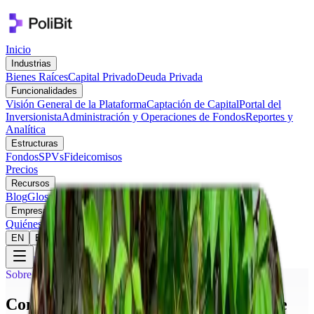
Inicio
Industrias
Bienes Raíces
Capital Privado
Deuda Privada
Funcionalidades
Visión General de la Plataforma
Captación de Capital
Portal del
Inversionista
Administración y Operaciones de Fondos
Reportes y
Analítica
Estructuras
Fondos
SPVs
Fideicomisos
Precios
Recursos
Blog
Glosario
Casos de Éxito
Empresa
Quiénes Somos
Contacto
EN
ES
Demo Gratuita
Sobre PoliBit
Construyendo el futuro de la gestión de