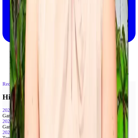
→
Desarrolladora full-stack y especialista en Web3
→
Lideró equipos de ingeniería a escala
→
Cofundadora de una startup con salida exitosa
→
Maestría en Ingeniería de Software
→
Experta en desarrollo de producto de extremo a extremo
Reconocimiento
Hitos y premios.
2025
Ganadoras de Shark Tank Guatemala
2025
Ganadoras del Polygon Grant
2025
Top 5 Finalistas en los GRI Awards México