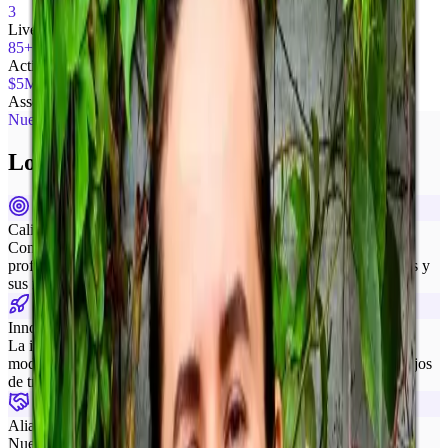
3
Live countries
85+
Active investors
$5M+
Assets under management
Nuestros valores
Los principios que nos guían.
Calidad de grado profesional
Construimos herramientas de calidad institucional en las que los
profesionales de la inversión confían sus operaciones más críticas y
sus relaciones con inversionistas.
Innovación incansable
La industria de la gestión de inversiones merece tecnología
moderna. Empujamos constantemente los límites para ofrecer flujos
de trabajo que antes no eran posibles.
Alianza con el cliente
Nuestro éxito se mide por tu éxito. Trabajamos de cerca con los