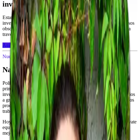
inversiones.
Estamos transformando la forma en que los profesionales de la
inversión gestionan portafolios multiactivo, reemplazando procesos
obsoletos con flujos de trabajo digitales inteligentes que escalan a
través de los mercados globales.
Agenda tu demo gratuita
Nuestra historia
Nacida de la experiencia real.
PoliBit fue fundada por dos emprendedoras que presenciaron de
primera mano las ineficiencias que aquejan a la gestión de
inversiones tradicional. Mientras lideraban desarrollos inmobiliarios
a gran escala y construían empresas de tecnología, vieron cómo los
procesos manuales, los sistemas desconectados y los flujos de
trabajo obsoletos frenaban a los profesionales de la inversión.
Hoy, PoliBit atiende a gestores de inversión en bienes raíces, private
equity y deuda privada, ayudándoles a modernizar operaciones,
mejorar la transparencia y escalar sus negocios globalmente.