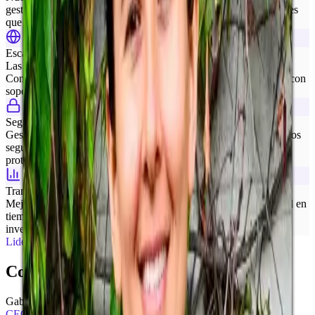
gestores de inversión para entender sus retos y entregar soluciones
que generan resultados reales.
Escalabilidad global
Las oportunidades de inversión no se detienen en las fronteras.
Construimos para mercados internacionales desde el primer día, con
soporte para operaciones multidivisa y transfronterizas.
Seguridad ante todo
Gestionar inversiones requiere confianza absoluta. Implementamos
seguridad de grado bancario y estándares de cumplimiento para
proteger tus datos y a tus inversionistas.
Transparencia e insight
Mejores datos llevan a mejores decisiones. Brindamos visibilidad en
tiempo real sobre operaciones, desempeño y relaciones con
inversionistas.
Liderazgo
Conoce a nuestras fundadoras.
Gabriela Mena
CEO y Cofundadora