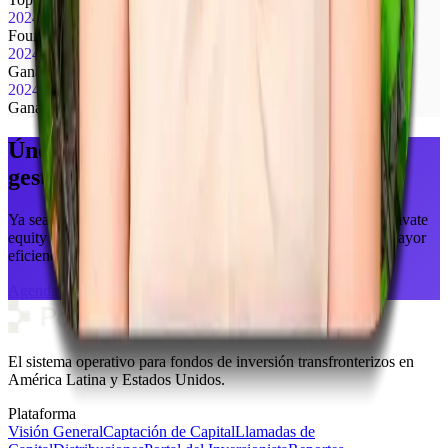
2024
FoundHer of the Year en Chany Ventures
2024
Ganadoras de los PropTech LatAm Awards
2024
Ganadoras de la UFM Acton Pitch Competition
Únete a nosotras para transformar la
gestión de inversiones.
Ya sea que gestiones sindicaciones inmobiliarias, fondos de private
equity o portafolios de deuda, PoliBit te ayuda a operar con mayor
eficiencia y escalar globalmente.
Agenda tu demo gratuita
El sistema operativo para fondos de inversión transfronterizos en
América Latina y Estados Unidos.
Plataforma
Visión General
Captación de Capital
Llamadas de