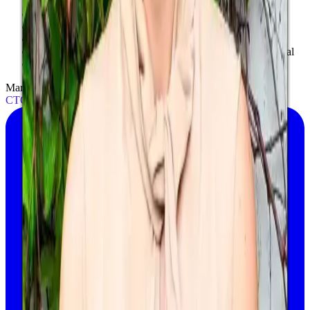
→
Arquitecta con MBA en Emprendimiento
→
Lideró más de 90,000 m² en desarrollos inmobiliarios
→
Estratega de innovación con más de 50 design sprints
→
Escaló una fintech logrando 35% de crecimiento mensual
→
FoundHer of the Year 2024
Martha Mena
CTO y Cofundadora