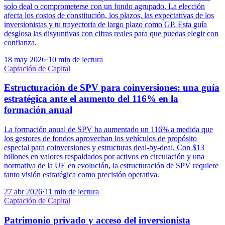
solo deal o comprometerse con un fondo agrupado. La elección
afecta los costos de constitución, los plazos, las expectativas de los
inversionistas y tu trayectoria de largo plazo como GP. Esta guía
desglosa las disyuntivas con cifras reales para que puedas elegir con
confianza.
18 may 2026
·
10 min de lectura
Captación de Capital
Estructuración de SPV para coinversiones: una guía
estratégica ante el aumento del 116% en la
formación anual
La formación anual de SPV ha aumentado un 116% a medida que
los gestores de fondos aprovechan los vehículos de propósito
especial para coinversiones y estructuras deal-by-deal. Con $13
billones en valores respaldados por activos en circulación y una
normativa de la UE en evolución, la estructuración de SPV requiere
tanto visión estratégica como precisión operativa.
27 abr 2026
·
11 min de lectura
Captación de Capital
Patrimonio privado y acceso del inversionista