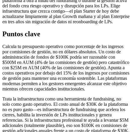
plataforma a otra a mitad del fundraising o durante la gestión activa
del fondo crea riesgo operativo y disrupción para los LPs. Elige
infraestructura que crezca contigo—el plan Starter de hoy debe
actualizarse limpiamente al plan Growth mañana y al plan Enterprise
en tres años sin migración de datos ni reonboarding de LPs.
Puntos clave
Calcula tu presupuesto operativo como porcentaje de los ingresos
por comisiones de gestión, no en dólares absolutos. Un costo de
administración de fondos de $100K podría ser razonable con
$500M en AUM (4% de las comisiones de gestión) pero catastrófico
con $25M en AUM (40% de las comisiones de gestión). Apunta a
costos operativos por debajo del 15% de los ingresos por comisiones
de gestión para mantener una economía sostenible. Las plataformas
modernas permiten a los gestores emergentes alcanzar este objetivo
mientras ofrecen capacidades institucionales.
Trata la infraestructura como una herramienta de fundraising, no
solo como gasto operativo. El costo anual de $30K de la plataforma
no es puro gasto—es infraestructura de fundraising que acelera los
cierres, habilita la inversión de LPs institucionales y genera
referencias. Si la infraestructura profesional te ayuda a levantar $5M
adicionales (totalmente plausible), eso son $100K en comisiones de
gestión adicionales anuales frente a un costo de plataforma de $30K.