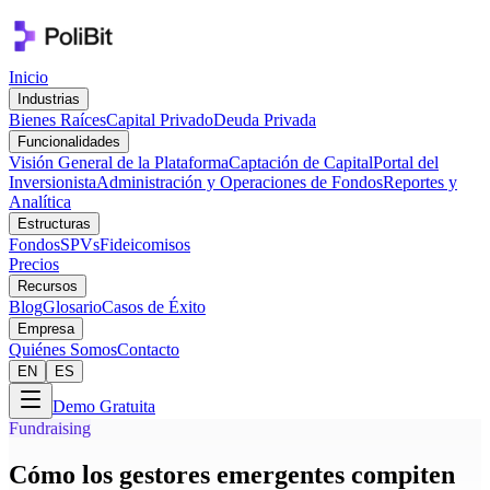
Inicio
Industrias
Bienes Raíces
Capital Privado
Deuda Privada
Funcionalidades
Visión General de la Plataforma
Captación de Capital
Portal del
Inversionista
Administración y Operaciones de Fondos
Reportes y
Analítica
Estructuras
Fondos
SPVs
Fideicomisos
Precios
Recursos
Blog
Glosario
Casos de Éxito
Empresa
Quiénes Somos
Contacto
EN
ES
Demo Gratuita
Fundraising
Cómo los gestores emergentes compiten