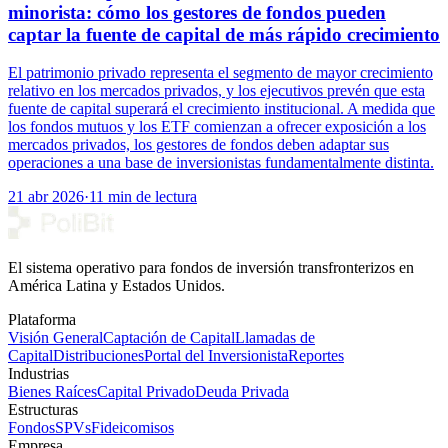
minorista: cómo los gestores de fondos pueden
captar la fuente de capital de más rápido crecimiento
El patrimonio privado representa el segmento de mayor crecimiento
relativo en los mercados privados, y los ejecutivos prevén que esta
fuente de capital superará el crecimiento institucional. A medida que
los fondos mutuos y los ETF comienzan a ofrecer exposición a los
mercados privados, los gestores de fondos deben adaptar sus
operaciones a una base de inversionistas fundamentalmente distinta.
21 abr 2026
·
11 min de lectura
El sistema operativo para fondos de inversión transfronterizos en
América Latina y Estados Unidos.
Plataforma
Visión General
Captación de Capital
Llamadas de
Capital
Distribuciones
Portal del Inversionista
Reportes
Industrias
Bienes Raíces
Capital Privado
Deuda Privada
Estructuras
Fondos
SPVs
Fideicomisos
Empresa