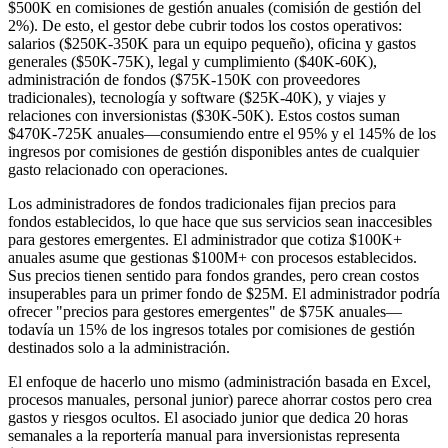
$500K en comisiones de gestión anuales (comisión de gestión del
2%). De esto, el gestor debe cubrir todos los costos operativos:
salarios ($250K-350K para un equipo pequeño), oficina y gastos
generales ($50K-75K), legal y cumplimiento ($40K-60K),
administración de fondos ($75K-150K con proveedores
tradicionales), tecnología y software ($25K-40K), y viajes y
relaciones con inversionistas ($30K-50K). Estos costos suman
$470K-725K anuales—consumiendo entre el 95% y el 145% de los
ingresos por comisiones de gestión disponibles antes de cualquier
gasto relacionado con operaciones.
Los administradores de fondos tradicionales fijan precios para
fondos establecidos, lo que hace que sus servicios sean inaccesibles
para gestores emergentes. El administrador que cotiza $100K+
anuales asume que gestionas $100M+ con procesos establecidos.
Sus precios tienen sentido para fondos grandes, pero crean costos
insuperables para un primer fondo de $25M. El administrador podría
ofrecer "precios para gestores emergentes" de $75K anuales—
todavía un 15% de los ingresos totales por comisiones de gestión
destinados solo a la administración.
El enfoque de hacerlo uno mismo (administración basada en Excel,
procesos manuales, personal junior) parece ahorrar costos pero crea
gastos y riesgos ocultos. El asociado junior que dedica 20 horas
semanales a la reportería manual para inversionistas representa