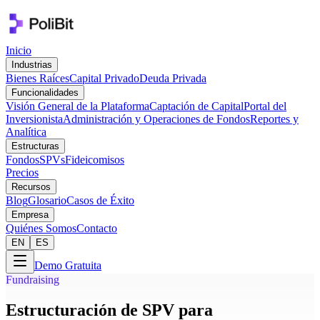
Inicio
Industrias
Bienes Raíces
Capital Privado
Deuda Privada
Funcionalidades
Visión General de la Plataforma
Captación de Capital
Portal del
Inversionista
Administración y Operaciones de Fondos
Reportes y
Analítica
Estructuras
Fondos
SPVs
Fideicomisos
Precios
Recursos
Blog
Glosario
Casos de Éxito
Empresa
Quiénes Somos
Contacto
EN
ES
Demo Gratuita
Fundraising
Estructuración de SPV para