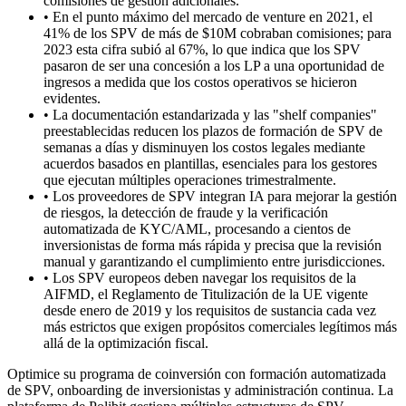
comisiones de gestión adicionales.
•
En el punto máximo del mercado de venture en 2021, el
41% de los SPV de más de $10M cobraban comisiones; para
2023 esta cifra subió al 67%, lo que indica que los SPV
pasaron de ser una concesión a los LP a una oportunidad de
ingresos a medida que los costos operativos se hicieron
evidentes.
•
La documentación estandarizada y las "shelf companies"
preestablecidas reducen los plazos de formación de SPV de
semanas a días y disminuyen los costos legales mediante
acuerdos basados en plantillas, esenciales para los gestores
que ejecutan múltiples operaciones trimestralmente.
•
Los proveedores de SPV integran IA para mejorar la gestión
de riesgos, la detección de fraude y la verificación
automatizada de KYC/AML, procesando a cientos de
inversionistas de forma más rápida y precisa que la revisión
manual y garantizando el cumplimiento entre jurisdicciones.
•
Los SPV europeos deben navegar los requisitos de la
AIFMD, el Reglamento de Titulización de la UE vigente
desde enero de 2019 y los requisitos de sustancia cada vez
más estrictos que exigen propósitos comerciales legítimos más
allá de la optimización fiscal.
Optimice su programa de coinversión con formación automatizada
de SPV, onboarding de inversionistas y administración continua. La