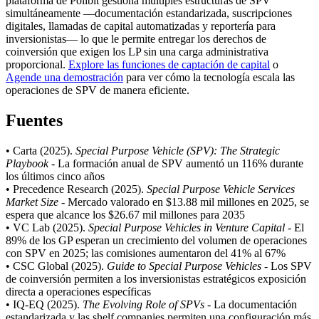
plataforma de Polibit gestiona múltiples estructuras de SPV
simultáneamente —documentación estandarizada, suscripciones
digitales, llamadas de capital automatizadas y reportería para
inversionistas— lo que le permite entregar los derechos de
coinversión que exigen los LP sin una carga administrativa
proporcional.
Explore las funciones de captación de capital
o
Agende una demostración
para ver cómo la tecnología escala las
operaciones de SPV de manera eficiente.
Fuentes
• Carta (2025).
Special Purpose Vehicle (SPV): The Strategic
Playbook
- La formación anual de SPV aumentó un 116% durante
los últimos cinco años
• Precedence Research (2025).
Special Purpose Vehicle Services
Market Size
- Mercado valorado en $13.88 mil millones en 2025, se
espera que alcance los $26.67 mil millones para 2035
• VC Lab (2025).
Special Purpose Vehicles in Venture Capital
- El
89% de los GP esperan un crecimiento del volumen de operaciones
con SPV en 2025; las comisiones aumentaron del 41% al 67%
• CSC Global (2025).
Guide to Special Purpose Vehicles
- Los SPV
de coinversión permiten a los inversionistas estratégicos exposición
directa a operaciones específicas
• IQ-EQ (2025).
The Evolving Role of SPVs
- La documentación
estandarizada y las shelf companies permiten una configuración más