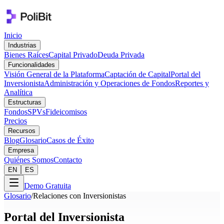
Inicio
Industrias
Bienes Raíces
Capital Privado
Deuda Privada
Funcionalidades
Visión General de la Plataforma
Captación de Capital
Portal del
Inversionista
Administración y Operaciones de Fondos
Reportes y
Analítica
Estructuras
Fondos
SPVs
Fideicomisos
Precios
Recursos
Blog
Glosario
Casos de Éxito
Empresa
Quiénes Somos
Contacto
EN
ES
Demo Gratuita
Glosario
/
Relaciones con Inversionistas
Portal del Inversionista