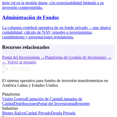
tiene rol en la gestión diaria, con responsabilidad limitada a su
inversión comprometida.
Administración de Fondos
La columna vertebral operativa de un fondo privado —que abarca
contabilidad, cálculo de NAV, reportes a inversionistas,
cumplimiento y presentaciones regulatorias.
Recursos relacionados
Portal del Inversionista
→
Plataforma de Gestión de Inversiones
→
←
Volver al glosario
El sistema operativo para fondos de inversión transfronterizos en
América Latina y Estados Unidos.
Plataforma
Visión General
Captación de Capital
Llamadas de
Capital
Distribuciones
Portal del Inversionista
Reportes
Industrias
Bienes Raíces
Capital Privado
Deuda Privada