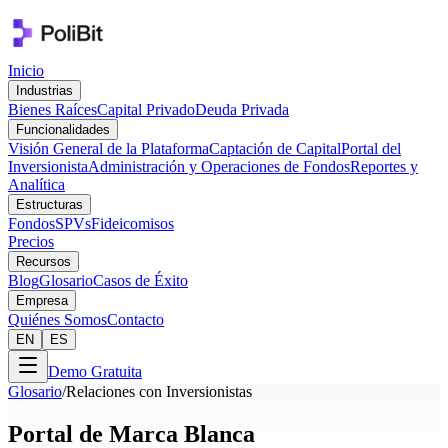
Inicio
Industrias
Bienes Raíces
Capital Privado
Deuda Privada
Funcionalidades
Visión General de la Plataforma
Captación de Capital
Portal del
Inversionista
Administración y Operaciones de Fondos
Reportes y
Analítica
Estructuras
Fondos
SPVs
Fideicomisos
Precios
Recursos
Blog
Glosario
Casos de Éxito
Empresa
Quiénes Somos
Contacto
EN
ES
Demo Gratuita
Glosario
/
Relaciones con Inversionistas
Portal de Marca Blanca