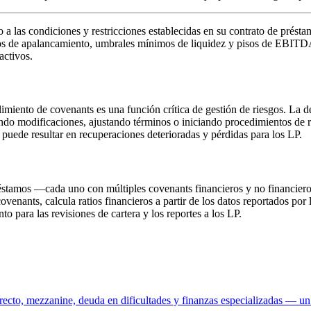
o a las condiciones y restricciones establecidas en su contrato de présta
s de apalancamiento, umbrales mínimos de liquidez y pisos de EBITDA.
activos.
imiento de covenants es una función crítica de gestión de riesgos. La d
ndo modificaciones, ajustando términos o iniciando procedimientos de r
puede resultar en recuperaciones deterioradas y pérdidas para los LP.
stamos —cada uno con múltiples covenants financieros y no financieros
venants, calcula ratios financieros a partir de los datos reportados por
to para las revisiones de cartera y los reportes a los LP.
recto, mezzanine, deuda en dificultades y finanzas especializadas — un 