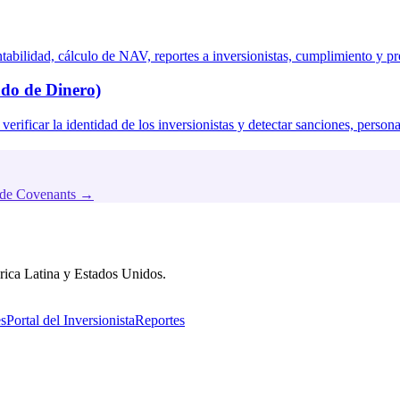
bilidad, cálculo de NAV, reportes a inversionistas, cumplimiento y pre
do de Dinero)
erificar la identidad de los inversionistas y detectar sanciones, personas
 de Covenants
→
érica Latina y Estados Unidos.
es
Portal del Inversionista
Reportes