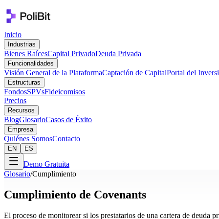
Inicio
Industrias
Bienes Raíces
Capital Privado
Deuda Privada
Funcionalidades
Visión General de la Plataforma
Captación de Capital
Portal del Invers
Estructuras
Fondos
SPVs
Fideicomisos
Precios
Recursos
Blog
Glosario
Casos de Éxito
Empresa
Quiénes Somos
Contacto
EN
ES
Demo Gratuita
Glosario
/
Cumplimiento
Cumplimiento de Covenants
El proceso de monitorear si los prestatarios de una cartera de deuda p