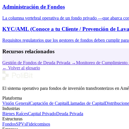
Administración de Fondos
La columna vertebral operativa de un fondo privado —que abarca conta
KYC/AML (Conoce a tu Cliente / Prevención de Lava
Requisitos regulatorios que los gestores de fondos deben cumplir para v
Recursos relacionados
Gestión de Fondos de Deuda Privada
→
Monitoreo de Cumplimiento
←
Volver al glosario
El sistema operativo para fondos de inversión transfronterizos en Am
Plataforma
Visión General
Captación de Capital
Llamadas de Capital
Distribucion
Industrias
Bienes Raíces
Capital Privado
Deuda Privada
Estructuras
Fondos
SPVs
Fideicomisos