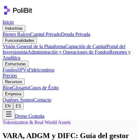
Inicio
Industrias
Bienes Raíces
Capital Privado
Deuda Privada
Funcionalidades
Visión General de la Plataforma
Captación de Capital
Portal del
Inversionista
Administración y Operaciones de Fondos
Reportes y
Analítica
Estructuras
Fondos
SPVs
Fideicomisos
Precios
Recursos
Blog
Glosario
Casos de Éxito
Empresa
Quiénes Somos
Contacto
EN
ES
Demo Gratuita
Tokenization & Real World Assets
VARA, ADGM y DIFC: Guía del gestor