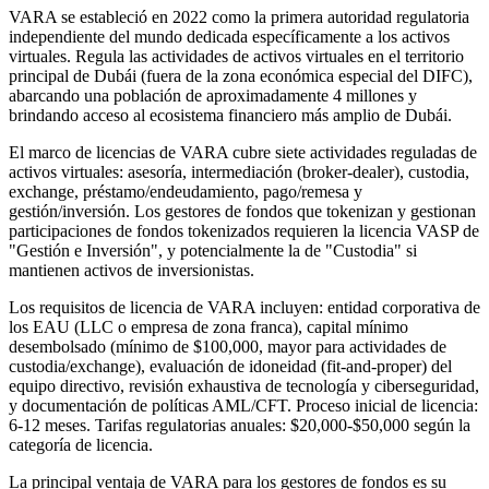
VARA se estableció en 2022 como la primera autoridad regulatoria
independiente del mundo dedicada específicamente a los activos
virtuales. Regula las actividades de activos virtuales en el territorio
principal de Dubái (fuera de la zona económica especial del DIFC),
abarcando una población de aproximadamente 4 millones y
brindando acceso al ecosistema financiero más amplio de Dubái.
El marco de licencias de VARA cubre siete actividades reguladas de
activos virtuales: asesoría, intermediación (broker-dealer), custodia,
exchange, préstamo/endeudamiento, pago/remesa y
gestión/inversión. Los gestores de fondos que tokenizan y gestionan
participaciones de fondos tokenizados requieren la licencia VASP de
"Gestión e Inversión", y potencialmente la de "Custodia" si
mantienen activos de inversionistas.
Los requisitos de licencia de VARA incluyen: entidad corporativa de
los EAU (LLC o empresa de zona franca), capital mínimo
desembolsado (mínimo de $100,000, mayor para actividades de
custodia/exchange), evaluación de idoneidad (fit-and-proper) del
equipo directivo, revisión exhaustiva de tecnología y ciberseguridad,
y documentación de políticas AML/CFT. Proceso inicial de licencia:
6-12 meses. Tarifas regulatorias anuales: $20,000-$50,000 según la
categoría de licencia.
La principal ventaja de VARA para los gestores de fondos es su