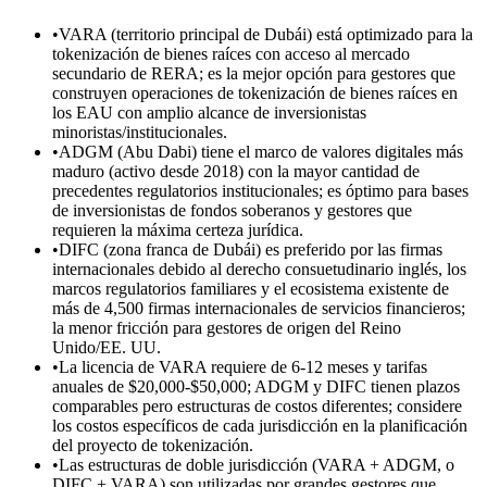
•
VARA (territorio principal de Dubái) está optimizado para la
tokenización de bienes raíces con acceso al mercado
secundario de RERA; es la mejor opción para gestores que
construyen operaciones de tokenización de bienes raíces en
los EAU con amplio alcance de inversionistas
minoristas/institucionales.
•
ADGM (Abu Dabi) tiene el marco de valores digitales más
maduro (activo desde 2018) con la mayor cantidad de
precedentes regulatorios institucionales; es óptimo para bases
de inversionistas de fondos soberanos y gestores que
requieren la máxima certeza jurídica.
•
DIFC (zona franca de Dubái) es preferido por las firmas
internacionales debido al derecho consuetudinario inglés, los
marcos regulatorios familiares y el ecosistema existente de
más de 4,500 firmas internacionales de servicios financieros;
la menor fricción para gestores de origen del Reino
Unido/EE. UU.
•
La licencia de VARA requiere de 6-12 meses y tarifas
anuales de $20,000-$50,000; ADGM y DIFC tienen plazos
comparables pero estructuras de costos diferentes; considere
los costos específicos de cada jurisdicción en la planificación
del proyecto de tokenización.
•
Las estructuras de doble jurisdicción (VARA + ADGM, o
DIFC + VARA) son utilizadas por grandes gestores que