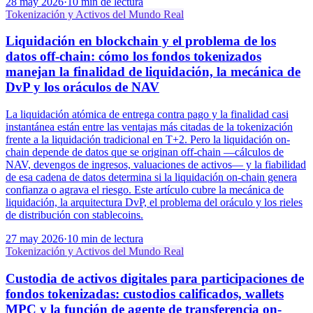
28 may 2026
·
10 min de lectura
Tokenización y Activos del Mundo Real
Liquidación en blockchain y el problema de los
datos off-chain: cómo los fondos tokenizados
manejan la finalidad de liquidación, la mecánica de
DvP y los oráculos de NAV
La liquidación atómica de entrega contra pago y la finalidad casi
instantánea están entre las ventajas más citadas de la tokenización
frente a la liquidación tradicional en T+2. Pero la liquidación on-
chain depende de datos que se originan off-chain —cálculos de
NAV, devengos de ingresos, valuaciones de activos— y la fiabilidad
de esa cadena de datos determina si la liquidación on-chain genera
confianza o agrava el riesgo. Este artículo cubre la mecánica de
liquidación, la arquitectura DvP, el problema del oráculo y los rieles
de distribución con stablecoins.
27 may 2026
·
10 min de lectura
Tokenización y Activos del Mundo Real
Custodia de activos digitales para participaciones de
fondos tokenizadas: custodios calificados, wallets
MPC y la función de agente de transferencia on-