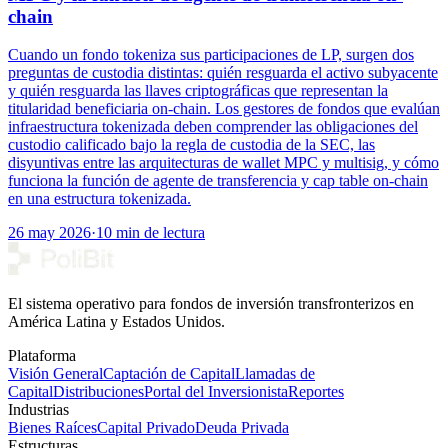
chain
Cuando un fondo tokeniza sus participaciones de LP, surgen dos
preguntas de custodia distintas: quién resguarda el activo subyacente
y quién resguarda las llaves criptográficas que representan la
titularidad beneficiaria on-chain. Los gestores de fondos que evalúan
infraestructura tokenizada deben comprender las obligaciones del
custodio calificado bajo la regla de custodia de la SEC, las
disyuntivas entre las arquitecturas de wallet MPC y multisig, y cómo
funciona la función de agente de transferencia y cap table on-chain
en una estructura tokenizada.
26 may 2026
·
10 min de lectura
El sistema operativo para fondos de inversión transfronterizos en
América Latina y Estados Unidos.
Plataforma
Visión General
Captación de Capital
Llamadas de
Capital
Distribuciones
Portal del Inversionista
Reportes
Industrias
Bienes Raíces
Capital Privado
Deuda Privada
Estructuras