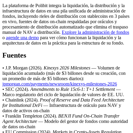
La plataforma de Polibit integra la liquidación, la distribución y la
infraestructura de datos en una pila unificada de administración de
fondos, incluyendo rieles de distribución con stablecoins en 3 países
en vivo, fuentes de datos on-chain respaldadas por oráculos y
procesamiento de distribución automatizado que elimina el traspaso
manual de NAV a distribución.
Explore la administración de fondos
o
agende una demo
para ver cómo funcionan la liquidación y la
arquitectura de datos en la práctica para la estructura de su fondo.
Fuentes
• J.P. Morgan (2026).
Kinexys 2026 Milestones
— Volumen de
liquidación acumulado (más de $3 billones desde su creación, con
un promedio de más de $5 billones diarios):
jpmorgan.com/payments/newsroom/kinexys-milestones-2026
• SEC (2024).
Amendments to Rule 15c6-1: T+1 Settlement
—
Marco regulatorio del ciclo de liquidación de valores de EE. UU.
• Chainlink (2024).
Proof of Reserve and Data Feed Architecture
for Institutional DeFi
— Infraestructura de oráculo para NAV y
datos de activos on-chain
• Franklin Templeton (2024).
BENJI Fund On-Chain Transfer
Agent Architecture
— Modelo del gestor de fondos como autoridad
de datos on-chain
• EU Commission (2024).
Markets in Crypto-Assets Regulation