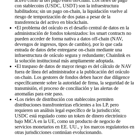
activo como la del pago estén on-chain. Los rieles de pago
con stablecoins (USDC, USDT) son la infraestructura
habilitadora; sin un pago on-chain, la liquidación vuelve al
riesgo de temporización de dos patas a pesar de la
transferencia del activo en blockchain.
•
El problema del oráculo es el desafío central de datos en la
administración de fondos tokenizados: los smart contracts no
pueden acceder de forma nativa a datos off-chain (NAV,
devengos de ingresos, tipos de cambio), por lo que cada
entrada de datos debe entregarse on-chain mediante una
infraestructura de oráculo segura y redundante; Chainlink es
la solución institucional más ampliamente adoptada.
•
El traspaso de datos de mayor riesgo es del cálculo de NAV
fuera de línea del administrador a la publicación del oráculo
on-chain. Los gestores de fondos deben hacer due diligence
específicamente sobre la autoridad de firma, la seguridad de la
transmisión, el proceso de conciliación y las alertas de
anomalías para este paso.
•
Los rieles de distribución con stablecoins permiten
distribuciones transfronterizas eficientes a los LP, pero
requieren un análisis legal específico de la jurisdicción;
USDC está regulado como un token de dinero electrónico
bajo MiCA en la UE, como un producto de negocio de
servicios monetarios en EE. UU., y los marcos regulatorios en
otras jurisdicciones continúan evolucionando.