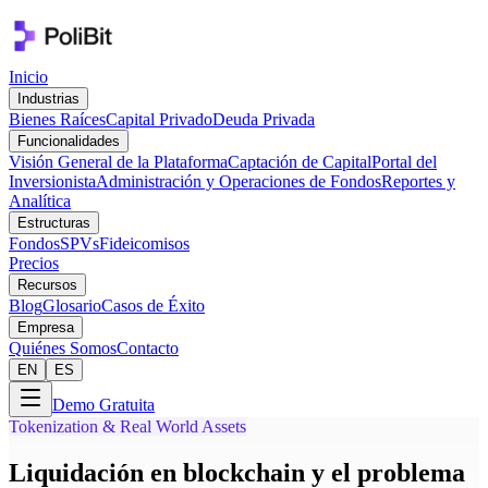
Inicio
Industrias
Bienes Raíces
Capital Privado
Deuda Privada
Funcionalidades
Visión General de la Plataforma
Captación de Capital
Portal del
Inversionista
Administración y Operaciones de Fondos
Reportes y
Analítica
Estructuras
Fondos
SPVs
Fideicomisos
Precios
Recursos
Blog
Glosario
Casos de Éxito
Empresa
Quiénes Somos
Contacto
EN
ES
Demo Gratuita
Tokenization & Real World Assets
Liquidación en blockchain y el problema