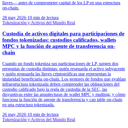
llaves— antes de comprometer capital de los LP en una estructura
on-chain.
28 may 2026
·
10 min de lectura
Tokenización y Activos del Mundo Real
Custodia de activos digitales para participaciones de
fondos tokenizadas: custodios calificados, wallets
MPC y la función de agente de transferencia on-
chain
Cuando un fondo tokeniza sus participaciones de LP, surgen dos
preguntas de custodia distintas: quién resguarda el activo subyacente
y quién resguarda las llaves criptográficas que representan la
titularidad beneficiaria on-chain. Los gestores de fondos que evalúan
infraestructura tokenizada deben comprender las obligaciones del
custodio calificado bajo la regla de custodia de la SEC, las
disyuntivas entre las arquitecturas de wallet MPC y multisig, y cómo
funciona la función de agente de transferencia y cap table on-chain
en una estructura tokenizada.
26 may 2026
·
10 min de lectura
Tokenización y Activos del Mundo Real