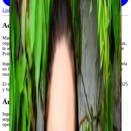
LinkedIn
Acerca de Martha
Martha cofundó Polibit junto con Gabriela Mena, liderando la
organización de ingeniería que construye el portal de inversionistas,
la administración de fondos y la infraestructura de tokenización de
Polibit.
Ingeniera full-stack y especialista en Web3, cuenta con una maestría
en Ingeniería de Software y previamente cofundó una startup con
una salida exitosa y lideró equipos de ingeniería a gran escala.
El equipo de ingeniería de Polibit recibió un Polygon Grant en 2025
y fue ganador de Shark Tank Guatemala ese mismo año.
Áreas de especialización
Ingeniería de plataforma
Tokenización
Smart contracts
Tokens de
seguridad ERC-3643
Infraestructura Web3
Tecnología de
operaciones de fondos