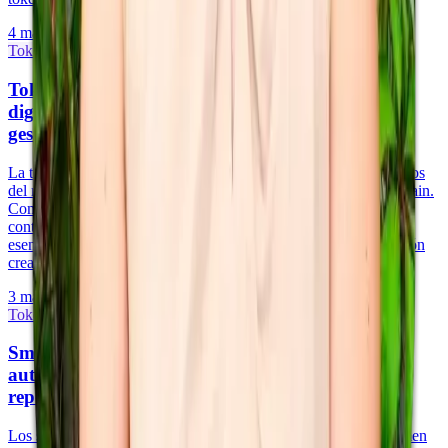
4 may 2026
·
9 min de lectura
Tokenización y Activos del Mundo Real
Tokenización 101: cómo funcionan los valores
digitales en blockchain—Manual técnico para el
gestor de fondos
La tokenización convierte los derechos de propiedad sobre activos
del mundo real en tokens digitales programables en una blockchain.
Comprender la mecánica técnica —estándares de tokens, smart
contracts, modelos de custodia y firmeza de liquidación— es
esencial para los gestores de fondos que evalúan si la tokenización
crea valor operativo o solo añade complejidad tecnológica.
3 may 2026
·
11 min de lectura
Tokenización y Activos del Mundo Real
Smart contracts para gestores de fondos:
automatizar distribuciones, cumplimiento y
reportería
Los smart contracts eliminan los procesos manuales que consumen