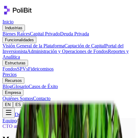
Inicio
Industrias
Bienes Raíces
Capital Privado
Deuda Privada
Funcionalidades
Visión General de la Plataforma
Captación de Capital
Portal del
Inversionista
Administración y Operaciones de Fondos
Reportes y
Analítica
Estructuras
Fondos
SPVs
Fideicomisos
Precios
Recursos
Blog
Glosario
Casos de Éxito
Empresa
Quiénes Somos
Contacto
EN
ES
Demo Gratuita
Equipo
/
Martha Mena
CTO and Co-founder