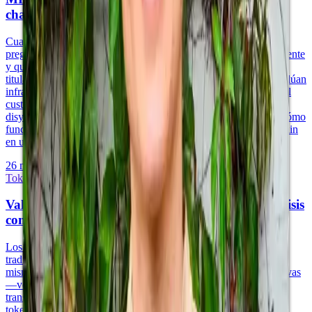
chain
Cuando un fondo tokeniza sus participaciones de LP, surgen dos
preguntas de custodia distintas: quién resguarda el activo subyacente
y quién resguarda las llaves criptográficas que representan la
titularidad beneficiaria on-chain. Los gestores de fondos que evalúan
infraestructura tokenizada deben comprender las obligaciones del
custodio calificado bajo la regla de custodia de la SEC, las
disyuntivas entre las arquitecturas de wallet MPC y multisig, y cómo
funciona la función de agente de transferencia y cap table on-chain
en una estructura tokenizada.
26 may 2026
·
10 min de lectura
Tokenización y Activos del Mundo Real
Valores digitales vs. valores tradicionales: un análisis
comparativo para gestores de fondos
Los valores digitales (valores tokenizados) y los valores
tradicionales representan dos capas de infraestructura para los
mismos activos subyacentes. Comprender las diferencias operativas
—velocidad de liquidación, requisitos de custodia, mecánica de
transferencia, aplicación del cumplimiento—determina si la
tokenización genera valor o complejidad para la estructura de tu