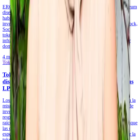
ERC-3643 (protocolo T-REX) es el estándar de tokens de Ethereum
diseñado específicamente para tokens de valores regulados, que
habilita restricciones de transferencia on-chain, listas blancas de
inversionistas y la aplicación de reglas de cumplimiento. BlackRock,
Société Générale y BNP Paribas usan ERC-3643 para la
tokenización institucional. Los gestores de fondos que eligen
infraestructura de tokens necesitan entender por qué este estándar
domina la adopción institucional.
4 may 2026
·
10 min de lectura
Tokenización y Activos del Mundo Real
Tokenización vs. criptomonedas: por qué la
distinción importa para los gestores de fondos y sus
LPs
Los activos del mundo real tokenizados y las criptomonedas usan la
misma infraestructura blockchain pero representan instrumentos de
inversión fundamentalmente distintos. Los tokens de RWA están
respaldados por derechos legales sobre activos reales —bienes
raíces, participaciones en fondos, cuentas por cobrar—, mientras que
las criptomonedas derivan su valor de los efectos de red y la
especulación. Entender esta distinción es esencial para comunicar la
tokenización a LPs y reguladores escépticos.