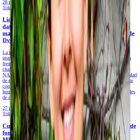
28 may 2026
·
10 min de lectura
Tokenización y Activos del Mundo Real
Liquidación en blockchain y el problema de los
datos off-chain: cómo los fondos tokenizados
manejan la finalidad de liquidación, la mecánica de
DvP y los oráculos de NAV
La liquidación atómica de entrega contra pago y la finalidad casi
instantánea están entre las ventajas más citadas de la tokenización
frente a la liquidación tradicional en T+2. Pero la liquidación on-
chain depende de datos que se originan off-chain —cálculos de
NAV, devengos de ingresos, valuaciones de activos— y la fiabilidad
de esa cadena de datos determina si la liquidación on-chain genera
confianza o agrava el riesgo. Este artículo cubre la mecánica de
liquidación, la arquitectura DvP, el problema del oráculo y los rieles
de distribución con stablecoins.
27 may 2026
·
10 min de lectura
Tokenización y Activos del Mundo Real
Custodia de activos digitales para participaciones de
fondos tokenizadas: custodios calificados, wallets
MPC y la función de agente de transferencia on-