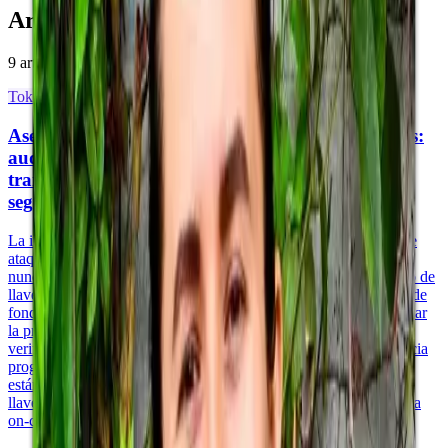
Artículos de Martha
9 artículos
Tokenización y Activos del Mundo Real
Asegurar la infraestructura de fondos tokenizados:
auditoría de smart contracts, restricciones de
transferencia programables y due diligence de
seguridad de plataforma
La infraestructura de fondos tokenizados introduce superficies de
ataque de seguridad que la administración de fondos tradicional
nunca enfrentó: vulnerabilidades en smart contracts, compromiso de
llaves privadas y exploits de gobernanza on-chain. Los gestores de
fondos que evalúan una plataforma de tokenización deben analizar
la profundidad de la auditoría de smart contracts, las prácticas de
verificación formal, la arquitectura de restricciones de transferencia
programables y los controles de la capa de plataforma —SOC 2,
estándares de cifrado, control de acceso y riesgo de custodia de
llaves— antes de comprometer capital de los LP en una estructura
on-chain.