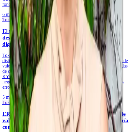
fondo.
6 may 2026
·
10 min de lectura
Tokenización y Activos del Mundo Real
El proceso de tokenización: una guía paso a paso
desde la estructuración legal hasta la distribución
digital
Tokenizar un activo del mundo real (RWA) implica cuatro fases
distintas: estructuración legal (constitución del SPV, clasificación de
valores), despliegue de smart contracts (estándares de tokens, reglas
de cumplimiento), distribución (onboarding de inversionistas,
KYC/AML) y administración continua (distribuciones, reportes,
negociación secundaria). Comprender cada fase evita los costosos
errores que descarrilan los proyectos de tokenización.
5 may 2026
·
11 min de lectura
Tokenización y Activos del Mundo Real
ERC-3643: el estándar institucional para tokens de
valores conformes que todo gestor de fondos debería
conocer