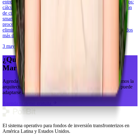
entre 60% y 70% de los presupuestos de administración de fondos:
cálculos de cascada, procesamiento de distribuciones, verificación
de cumplimiento y reportería para inversionistas. Un sistema de
smart contracts bien estructurado puede reducir el tiempo de
procesamiento de distribuciones de 5 días a menos de 1 hora,
eliminando a la vez los errores de cálculo que cuestan a los fondos
más de $100,000 en remediación.
3 may 2026
·
11 min de lectura
¿Quieres hablar con el equipo de
Martha?
Agenda una demostración en vivo de 30 minutos. Recorreremos la
arquitectura de la plataforma y te mostraremos cómo Polibit puede
adaptarse a las operaciones de tu fondo.
Agenda tu demo gratuita
El sistema operativo para fondos de inversión transfronterizos en
América Latina y Estados Unidos.