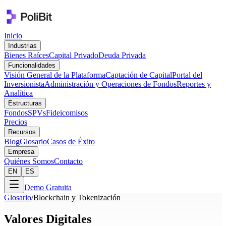
Inicio
Industrias
Bienes Raíces
Capital Privado
Deuda Privada
Funcionalidades
Visión General de la Plataforma
Captación de Capital
Portal del
Inversionista
Administración y Operaciones de Fondos
Reportes y
Analítica
Estructuras
Fondos
SPVs
Fideicomisos
Precios
Recursos
Blog
Glosario
Casos de Éxito
Empresa
Quiénes Somos
Contacto
EN
ES
Demo Gratuita
Glosario
/
Blockchain y Tokenización
Valores Digitales