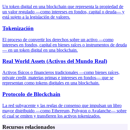
Un token digital en una blockchain que representa la propiedad de
un valor regulado —como intereses en fondos, capital o deuda— y
está sujeto a la legislación de valores.
Tokenización
El proceso de convertir los derechos sobre un activo —como
intereses en fondos, capital en bienes raíces o instrumentos de deuda
— en un token digital en una blockchain.
Real World Assets (Activos del Mundo Real)
Activos físicos o financieros tradicionales —como bienes raíces,
private credit, materias primas e intereses en fondos— que se
representan como tokens digitales en una blockchain.
Protocolo de Blockchain
La red subyacente y las reglas de consenso que impulsan un libro
mayor distribuido —como Ethereum, Polygon o Avalanche— sobre
el cual se emiten y transfieren los activos tokenizados.
Recursos relacionados