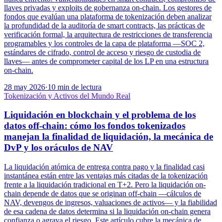
llaves privadas y exploits de gobernanza on-chain. Los gestores de
fondos que evalúan una plataforma de tokenización deben analizar
la profundidad de la auditoría de smart contracts, las prácticas de
verificación formal, la arquitectura de restricciones de transferencia
programables y los controles de la capa de plataforma —SOC 2,
estándares de cifrado, control de acceso y riesgo de custodia de
llaves— antes de comprometer capital de los LP en una estructura
on-chain.
28 may 2026
·
10 min de lectura
Tokenización y Activos del Mundo Real
Liquidación en blockchain y el problema de los
datos off-chain: cómo los fondos tokenizados
manejan la finalidad de liquidación, la mecánica de
DvP y los oráculos de NAV
La liquidación atómica de entrega contra pago y la finalidad casi
instantánea están entre las ventajas más citadas de la tokenización
frente a la liquidación tradicional en T+2. Pero la liquidación on-
chain depende de datos que se originan off-chain —cálculos de
NAV, devengos de ingresos, valuaciones de activos— y la fiabilidad
de esa cadena de datos determina si la liquidación on-chain genera
confianza o agrava el riesgo. Este artículo cubre la mecánica de