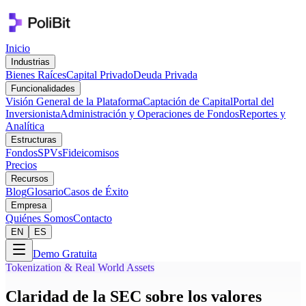
Inicio
Industrias
Bienes Raíces
Capital Privado
Deuda Privada
Funcionalidades
Visión General de la Plataforma
Captación de Capital
Portal del
Inversionista
Administración y Operaciones de Fondos
Reportes y
Analítica
Estructuras
Fondos
SPVs
Fideicomisos
Precios
Recursos
Blog
Glosario
Casos de Éxito
Empresa
Quiénes Somos
Contacto
EN
ES
Demo Gratuita
Tokenization & Real World Assets
Claridad de la SEC sobre los valores