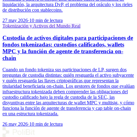
liquidación, la arquitectura DvP, el problema del oráculo y los rieles
de distribución con stablecoins.
27 may 2026
·
10 min de lectura
Tokenización y Activos del Mundo Real
Custodia de activos digitales para participaciones de
fondos tokenizadas: custodios calificados, wallets
MPC y la función de agente de transferencia on-
chain
Cuando un fondo tokeniza sus participaciones de LP, surgen dos
preguntas de custodia distintas: quién resguarda el activo subyacente
y quién resguarda las llaves criptográficas que representan la
titularidad beneficiaria on-chain. Los gestores de fondos que evalúan
infraestructura tokenizada deben comprender las obligaciones del
custodio calificado bajo la regla de custodia de la SEC, las
disyuntivas entre las arquitecturas de wallet MPC y multisig, y cómo
funciona la función de agente de transferencia y cap table on-chain
en una estructura tokenizada.
26 may 2026
·
10 min de lectura