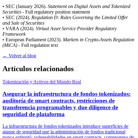
• SEC (January 2026).
Statement on Digital Assets and Tokenized
Securities
- Full regulatory position statement
• SEC (2024).
Regulation D: Rules Governing the Limited Offer
and Sale of Securities
• VARA (2024).
Virtual Asset Service Provider Regulatory
Framework
• European Parliament (2023).
Markets in Crypto-Assets Regulation
(MiCA)
- Full regulation text
← Volver al blog
Artículos relacionados
Tokenización y Activos del Mundo Real
Asegurar la infraestructura de fondos tokenizados:
auditoría de smart contracts, restricciones de
transferencia programables y due diligence de
seguridad de plataforma
La infraestructura de fondos tokenizados introduce superficies de
ataque de seguridad que la administración de fondos tradicional
nunca enfrentó: vulnerabilidades en smart contracts, compromiso de