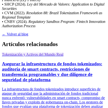
• SHCP (2024).
Ley del Mercado de Valores: Application to Digital
Securities
• CVM (2022).
Resolution 88: Brazil Tokenization Framework as
Regional Template
• CNBV (2024).
Regulatory Sandbox Program: Fintech Innovation
Authorization Process
← Volver al blog
Artículos relacionados
Tokenización y Activos del Mundo Real
Asegurar la infraestructura de fondos tokenizados:
auditoría de smart contracts, restricciones de
transferencia programables y due diligence de
seguridad de plataforma
La infraestructura de fondos tokenizados introduce superficies de
ataque de seguridad que la administración de fondos tradicional
nunca enfrentó: vulnerabilidades en smart contracts, compromiso de
llaves privadas y exploits de gobernanza on-chain. Los gestores de
fondos que evalúan una plataforma de tokenización deben analizar