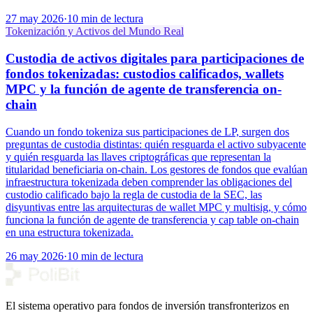
27 may 2026
·
10 min de lectura
Tokenización y Activos del Mundo Real
Custodia de activos digitales para participaciones de
fondos tokenizadas: custodios calificados, wallets
MPC y la función de agente de transferencia on-
chain
Cuando un fondo tokeniza sus participaciones de LP, surgen dos
preguntas de custodia distintas: quién resguarda el activo subyacente
y quién resguarda las llaves criptográficas que representan la
titularidad beneficiaria on-chain. Los gestores de fondos que evalúan
infraestructura tokenizada deben comprender las obligaciones del
custodio calificado bajo la regla de custodia de la SEC, las
disyuntivas entre las arquitecturas de wallet MPC y multisig, y cómo
funciona la función de agente de transferencia y cap table on-chain
en una estructura tokenizada.
26 may 2026
·
10 min de lectura
El sistema operativo para fondos de inversión transfronterizos en