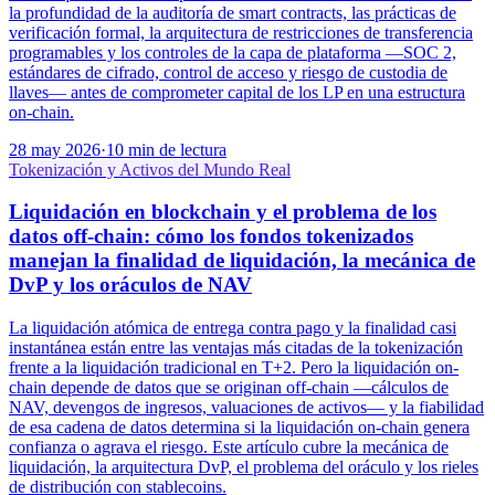
la profundidad de la auditoría de smart contracts, las prácticas de
verificación formal, la arquitectura de restricciones de transferencia
programables y los controles de la capa de plataforma —SOC 2,
estándares de cifrado, control de acceso y riesgo de custodia de
llaves— antes de comprometer capital de los LP en una estructura
on-chain.
28 may 2026
·
10 min de lectura
Tokenización y Activos del Mundo Real
Liquidación en blockchain y el problema de los
datos off-chain: cómo los fondos tokenizados
manejan la finalidad de liquidación, la mecánica de
DvP y los oráculos de NAV
La liquidación atómica de entrega contra pago y la finalidad casi
instantánea están entre las ventajas más citadas de la tokenización
frente a la liquidación tradicional en T+2. Pero la liquidación on-
chain depende de datos que se originan off-chain —cálculos de
NAV, devengos de ingresos, valuaciones de activos— y la fiabilidad
de esa cadena de datos determina si la liquidación on-chain genera
confianza o agrava el riesgo. Este artículo cubre la mecánica de
liquidación, la arquitectura DvP, el problema del oráculo y los rieles
de distribución con stablecoins.