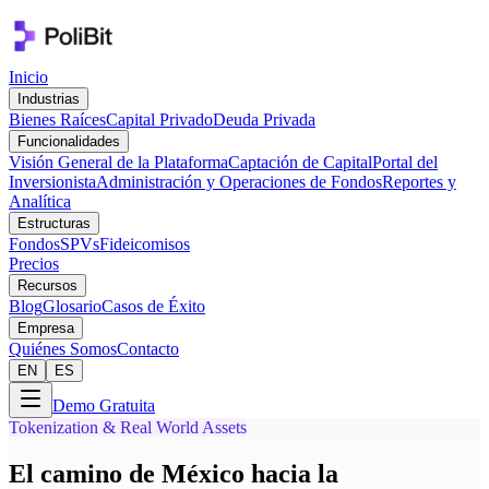
Inicio
Industrias
Bienes Raíces
Capital Privado
Deuda Privada
Funcionalidades
Visión General de la Plataforma
Captación de Capital
Portal del
Inversionista
Administración y Operaciones de Fondos
Reportes y
Analítica
Estructuras
Fondos
SPVs
Fideicomisos
Precios
Recursos
Blog
Glosario
Casos de Éxito
Empresa
Quiénes Somos
Contacto
EN
ES
Demo Gratuita
Tokenization & Real World Assets
El camino de México hacia la