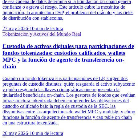
de esa cadena de datos determina si la liquidación on-chain genera
confianza o agrava el riesgo. Este artículo cubre la mecánica de
liquidación, la arquitectura DvP, el problema del oráculo y los rieles
de distribución con stablecoins.
27 may 2026
·
10 min de lectura
Tokenización y Activos del Mundo Real
Custodia de activos digitales para participaciones de
fondos tokenizadas: custodios calificados, wallets
MPC y la función de agente de transferencia on-
chain
Cuando un fondo tokeniza sus participaciones de LP, surgen dos
preguntas de custodia distintas: quién resguarda el activo subyacente
y quién resguarda las llaves criptográficas que representan la
titularidad beneficiaria on-chain. Los gestores de fondos que evalúan
infraestructura tokenizada deben comprender las obligaciones del
custodio calificado bajo la regla de custodia de la SEC, las
disyuntivas entre las arquitecturas de wallet MPC y multisig, y cómo
funciona la función de agente de transferencia y cap table on-chain
en una estructura tokenizada.
26 may 2026
·
10 min de lectura