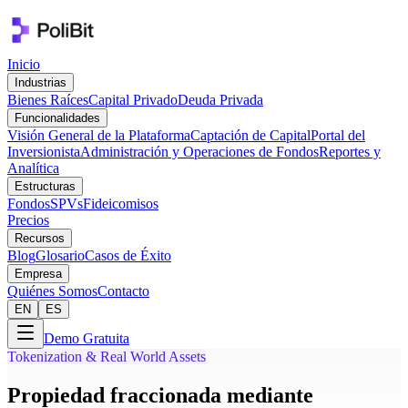
Inicio
Industrias
Bienes Raíces
Capital Privado
Deuda Privada
Funcionalidades
Visión General de la Plataforma
Captación de Capital
Portal del
Inversionista
Administración y Operaciones de Fondos
Reportes y
Analítica
Estructuras
Fondos
SPVs
Fideicomisos
Precios
Recursos
Blog
Glosario
Casos de Éxito
Empresa
Quiénes Somos
Contacto
EN
ES
Demo Gratuita
Tokenization & Real World Assets
Propiedad fraccionada mediante