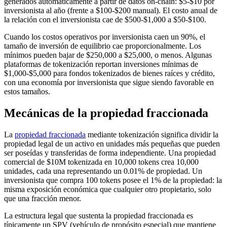
generados automáticamente a partir de datos on-chain: $5-$10 por
inversionista al año (frente a $100-$200 manual). El costo anual de
la relación con el inversionista cae de $500-$1,000 a $50-$100.
Cuando los costos operativos por inversionista caen un 90%, el
tamaño de inversión de equilibrio cae proporcionalmente. Los
mínimos pueden bajar de $250,000 a $25,000, o menos. Algunas
plataformas de tokenización reportan inversiones mínimas de
$1,000-$5,000 para fondos tokenizados de bienes raíces y crédito,
con una economía por inversionista que sigue siendo favorable en
estos tamaños.
Mecánicas de la propiedad fraccionada
La
propiedad fraccionada
mediante tokenización significa dividir la
propiedad legal de un activo en unidades más pequeñas que pueden
ser poseídas y transferidas de forma independiente. Una propiedad
comercial de $10M tokenizada en 10,000 tokens crea 10,000
unidades, cada una representando un 0.01% de propiedad. Un
inversionista que compra 100 tokens posee el 1% de la propiedad: la
misma exposición económica que cualquier otro propietario, solo
que una fracción menor.
La estructura legal que sustenta la propiedad fraccionada es
típicamente un SPV (vehículo de propósito especial) que mantiene