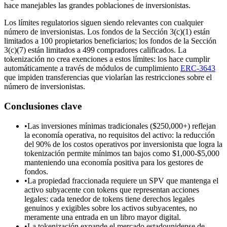
hace manejables las grandes poblaciones de inversionistas.
Los límites regulatorios siguen siendo relevantes con cualquier
número de inversionistas. Los fondos de la Sección 3(c)(1) están
limitados a 100 propietarios beneficiarios; los fondos de la Sección
3(c)(7) están limitados a 499 compradores calificados. La
tokenización no crea exenciones a estos límites: los hace cumplir
automáticamente a través de módulos de cumplimiento
ERC-3643
que impiden transferencias que violarían las restricciones sobre el
número de inversionistas.
Conclusiones clave
•
Las inversiones mínimas tradicionales ($250,000+) reflejan
la economía operativa, no requisitos del activo: la reducción
del 90% de los costos operativos por inversionista que logra la
tokenización permite mínimos tan bajos como $1,000-$5,000
manteniendo una economía positiva para los gestores de
fondos.
•
La propiedad fraccionada requiere un SPV que mantenga el
activo subyacente con tokens que representan acciones
legales: cada tenedor de tokens tiene derechos legales
genuinos y exigibles sobre los activos subyacentes, no
meramente una entrada en un libro mayor digital.
•
La tokenización expande el mercado estadounidense de