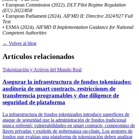
• European Commission (2022).
DLT Pilot Regime Regulation
(EU) 2022/858
• European Parliament (2024).
AIFMD II: Directive 2024/927 Full
Text
• ESMA (2024).
AIFMD II Implementation Guidance for National
Competent Authorities
← Volver al blog
Artículos relacionados
Tokenización y Activos del Mundo Real
Asegurar la infraestructura de fondos tokenizados:
auditoría de smart contracts, restricciones de
transferencia programables y due diligence de
seguridad de plataforma
La infraestructura de fondos tokenizados introduce superficies de
ataque de seguridad que la administración de fondos tradicional
nunca enfrentó: vulnerabilidades en smart contracts, compromiso de
llaves privadas y exploits de gobernanza on-chain. Los gestores de
fondos que evalúan una plataforma de tokenización deben analizar