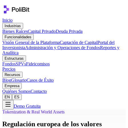
Inicio
Industrias
Bienes Raíces
Capital Privado
Deuda Privada
Funcionalidades
Visión General de la Plataforma
Captación de Capital
Portal del
Inversionista
Administración y Operaciones de Fondos
Reportes y
Analítica
Estructuras
Fondos
SPVs
Fideicomisos
Precios
Recursos
Blog
Glosario
Casos de Éxito
Empresa
Quiénes Somos
Contacto
EN
ES
Demo Gratuita
Tokenization & Real World Assets
Regulación europea de los valores