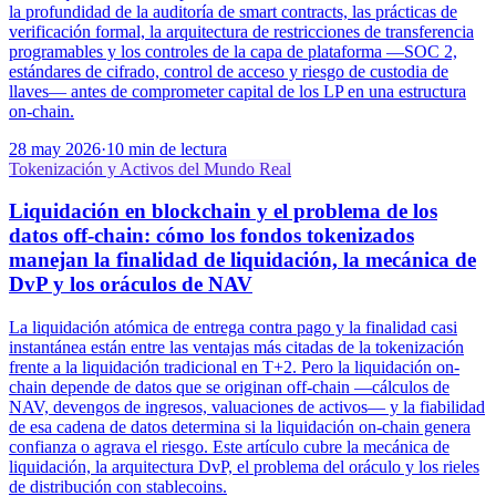
la profundidad de la auditoría de smart contracts, las prácticas de
verificación formal, la arquitectura de restricciones de transferencia
programables y los controles de la capa de plataforma —SOC 2,
estándares de cifrado, control de acceso y riesgo de custodia de
llaves— antes de comprometer capital de los LP en una estructura
on-chain.
28 may 2026
·
10 min de lectura
Tokenización y Activos del Mundo Real
Liquidación en blockchain y el problema de los
datos off-chain: cómo los fondos tokenizados
manejan la finalidad de liquidación, la mecánica de
DvP y los oráculos de NAV
La liquidación atómica de entrega contra pago y la finalidad casi
instantánea están entre las ventajas más citadas de la tokenización
frente a la liquidación tradicional en T+2. Pero la liquidación on-
chain depende de datos que se originan off-chain —cálculos de
NAV, devengos de ingresos, valuaciones de activos— y la fiabilidad
de esa cadena de datos determina si la liquidación on-chain genera
confianza o agrava el riesgo. Este artículo cubre la mecánica de
liquidación, la arquitectura DvP, el problema del oráculo y los rieles
de distribución con stablecoins.