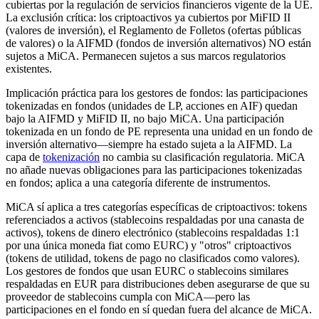
cubiertas por la regulación de servicios financieros vigente de la UE.
La exclusión crítica: los criptoactivos ya cubiertos por MiFID II
(valores de inversión), el Reglamento de Folletos (ofertas públicas
de valores) o la AIFMD (fondos de inversión alternativos) NO están
sujetos a MiCA. Permanecen sujetos a sus marcos regulatorios
existentes.
Implicación práctica para los gestores de fondos: las participaciones
tokenizadas en fondos (unidades de LP, acciones en AIF) quedan
bajo la AIFMD y MiFID II, no bajo MiCA. Una participación
tokenizada en un fondo de PE representa una unidad en un fondo de
inversión alternativo—siempre ha estado sujeta a la AIFMD. La
capa de
tokenización
no cambia su clasificación regulatoria. MiCA
no añade nuevas obligaciones para las participaciones tokenizadas
en fondos; aplica a una categoría diferente de instrumentos.
MiCA sí aplica a tres categorías específicas de criptoactivos: tokens
referenciados a activos (stablecoins respaldadas por una canasta de
activos), tokens de dinero electrónico (stablecoins respaldadas 1:1
por una única moneda fiat como EURC) y "otros" criptoactivos
(tokens de utilidad, tokens de pago no clasificados como valores).
Los gestores de fondos que usan EURC o stablecoins similares
respaldadas en EUR para distribuciones deben asegurarse de que su
proveedor de stablecoins cumpla con MiCA—pero las
participaciones en el fondo en sí quedan fuera del alcance de MiCA.