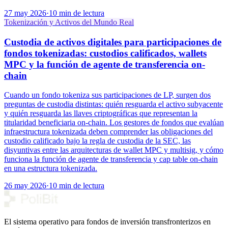
27 may 2026
·
10 min de lectura
Tokenización y Activos del Mundo Real
Custodia de activos digitales para participaciones de
fondos tokenizadas: custodios calificados, wallets
MPC y la función de agente de transferencia on-
chain
Cuando un fondo tokeniza sus participaciones de LP, surgen dos
preguntas de custodia distintas: quién resguarda el activo subyacente
y quién resguarda las llaves criptográficas que representan la
titularidad beneficiaria on-chain. Los gestores de fondos que evalúan
infraestructura tokenizada deben comprender las obligaciones del
custodio calificado bajo la regla de custodia de la SEC, las
disyuntivas entre las arquitecturas de wallet MPC y multisig, y cómo
funciona la función de agente de transferencia y cap table on-chain
en una estructura tokenizada.
26 may 2026
·
10 min de lectura
El sistema operativo para fondos de inversión transfronterizos en