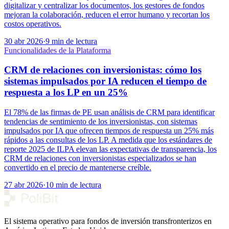
digitalizar y centralizar los documentos, los gestores de fondos
mejoran la colaboración, reducen el error humano y recortan los
costos operativos.
30 abr 2026
·
9 min de lectura
Funcionalidades de la Plataforma
CRM de relaciones con inversionistas: cómo los
sistemas impulsados por IA reducen el tiempo de
respuesta a los LP en un 25%
El 78% de las firmas de PE usan análisis de CRM para identificar
tendencias de sentimiento de los inversionistas, con sistemas
impulsados por IA que ofrecen tiempos de respuesta un 25% más
rápidos a las consultas de los LP. A medida que los estándares de
reporte 2025 de ILPA elevan las expectativas de transparencia, los
CRM de relaciones con inversionistas especializados se han
convertido en el precio de mantenerse creíble.
27 abr 2026
·
10 min de lectura
El sistema operativo para fondos de inversión transfronterizos en