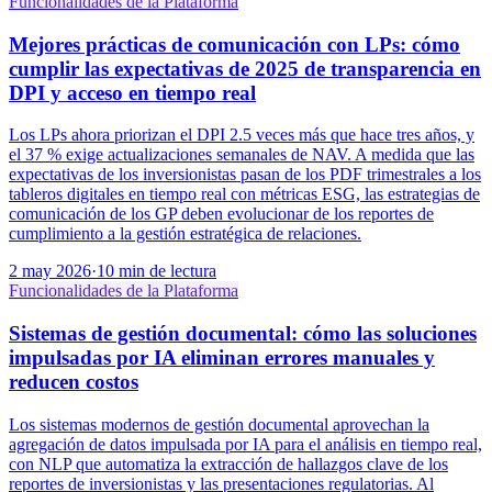
Funcionalidades de la Plataforma
Mejores prácticas de comunicación con LPs: cómo
cumplir las expectativas de 2025 de transparencia en
DPI y acceso en tiempo real
Los LPs ahora priorizan el DPI 2.5 veces más que hace tres años, y
el 37 % exige actualizaciones semanales de NAV. A medida que las
expectativas de los inversionistas pasan de los PDF trimestrales a los
tableros digitales en tiempo real con métricas ESG, las estrategias de
comunicación de los GP deben evolucionar de los reportes de
cumplimiento a la gestión estratégica de relaciones.
2 may 2026
·
10 min de lectura
Funcionalidades de la Plataforma
Sistemas de gestión documental: cómo las soluciones
impulsadas por IA eliminan errores manuales y
reducen costos
Los sistemas modernos de gestión documental aprovechan la
agregación de datos impulsada por IA para el análisis en tiempo real,
con NLP que automatiza la extracción de hallazgos clave de los
reportes de inversionistas y las presentaciones regulatorias. Al