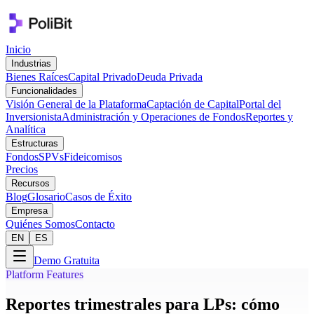
Inicio
Industrias
Bienes Raíces
Capital Privado
Deuda Privada
Funcionalidades
Visión General de la Plataforma
Captación de Capital
Portal del
Inversionista
Administración y Operaciones de Fondos
Reportes y
Analítica
Estructuras
Fondos
SPVs
Fideicomisos
Precios
Recursos
Blog
Glosario
Casos de Éxito
Empresa
Quiénes Somos
Contacto
EN
ES
Demo Gratuita
Platform Features
Reportes trimestrales para LPs: cómo