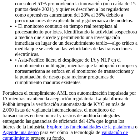
con solo el 51% promoviendo la innovación (una caída de 15
puntos desde 2021), y quienes describen a los reguladores
como aprensivos aumentaron del 28% al 36% debido a
preocupaciones de explicabilidad y gobernanza de modelos.
•
El monitoreo continuo en tiempo real reemplaza al
procesamiento por lotes, identificando la actividad sospechosa
a medida que sucede y permitiendo una investigación
inmediata en lugar de un descubrimiento tardío—algo crítico a
medida que se aceleran las velocidades de las transacciones
electrónicas.
•
Asia-Pacífico lidera el despliegue de IA y NLP en el
cumplimiento multilingüe, mientras que la adopción europea y
norteamericana se enfoca en el monitoreo de transacciones y
la puntuación de riesgo para mejorar programas de
cumplimiento maduros existentes.
Fortalezca el cumplimiento AML con automatización impulsada por
IA mientras mantiene la aceptación regulatoria. La plataforma de
Polibit integra la verificación automatizada de KYC en más de
2,000 listas de vigilancia internacionales, el monitoreo de
transacciones en tiempo real y rastros de auditoría integrales—
entregando las ganancias de eficiencia del 42% que logran los
líderes de la industria.
Explore las funcionalidades de la plataforma
o
Agende una demo
para ver cómo la tecnología de
validación de
cumplimiento
protege su fondo.