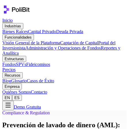
Inicio
Industrias
Bienes Raíces
Capital Privado
Deuda Privada
Funcionalidades
Visión General de la Plataforma
Captación de Capital
Portal del
Inversionista
Administración y Operaciones de Fondos
Reportes y
Analítica
Estructuras
Fondos
SPVs
Fideicomisos
Precios
Recursos
Blog
Glosario
Casos de Éxito
Empresa
Quiénes Somos
Contacto
EN
ES
Demo Gratuita
Compliance & Regulation
Prevención de lavado de dinero (AML):