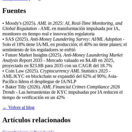
Fuentes
• Moody's (2025).
AML in 2025: AI, Real-Time Monitoring, and
Global Regulation
- AML en transformación impulsada por IA,
monitoreo en tiempo real e innovación regulatoria
• SAS (2025).
Anti-Money Laundering Survey: AI/ML Adoption
-
Solo el 18% tiene IA/ML en producción; el 40% no tiene planes; el
sentimiento de los reguladores se enfrió
• Future Market Insights (2025).
Anti-Money Laundering Market
Analysis Report 2035
- Mercado valuado en $4.4B en 2025,
proyectado en $23.8B para 2035 con un CAGR del 18.7%
• Coin Law (2025).
Cryptocurrency AML Statistics 2025
-
AML/KYC en blockchain se expandió del 62% al 90%; Asia-
Pacífico lidera el despliegue de IA/NLP
• Baker Tilly (2026).
AML Financial Crimes Compliance 2026
Trends
- Las herramientas de KYC impulsadas por IA reducen el
tiempo de verificación en un 42%
← Volver al blog
Artículos relacionados