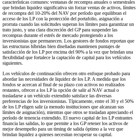
características comunes: ventanas de recompra anuales o semestrales
que brindan liquidez significativa sin forzar ventas de activos, límites
de recompra del 10-20% del NAV por período que equilibran el
acceso de los LP con la protección del portafolio, asignación a
prorrata cuando las solicitudes superan los límites para garantizar un
trato justo, y una clara discreción del GP para suspender las
recompras durante el estrés de mercado protegiendo a los
inversionistas que permanecen. Los gestores de fondos reportan que
las estructuras híbridas bien diseñadas mantienen puntajes de
satisfacción de los LP por encima del 90% a la vez que brindan una
flexibilidad que fortalece la captación de capital para los vehículos
siguientes.
Los vehículos de continuación ofrecen otro enfoque probado para
abordar las necesidades de liquidez de los LP. A medida que los
fondos se acercan al final de su plazo con activos no realizados
restantes, ofrecer a los LP la opción de salir al NAV actual o
trasladarse a un vehículo extendido satisface las diversas
preferencias de los inversionistas. Típicamente, entre el 30 y el 50%
de los LP eligen salir (a menudo instituciones que alcanzan sus
límites de asignación), mientras que otros se trasladan apreciando el
período de tenencia extendido. El nuevo capital de los LP entrantes
financia las salidas, lo que permite a los GP retener los activos de
mejor desempeño para un timing de salida óptimo a la vez que
brindan liquidez a quienes necesitan recuperar su capital.