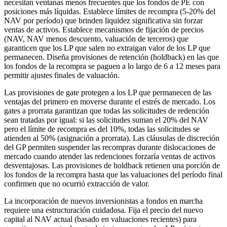
necesitan ventanas menos frecuentes que los fondos de PE con
posiciones más líquidas. Establece límites de recompra (5-20% del
NAV por período) que brinden liquidez significativa sin forzar
ventas de activos. Establece mecanismos de fijación de precios
(NAV, NAV menos descuento, valuación de terceros) que
garanticen que los LP que salen no extraigan valor de los LP que
permanecen. Diseña provisiones de retención (holdback) en las que
los fondos de la recompra se paguen a lo largo de 6 a 12 meses para
permitir ajustes finales de valuación.
Las provisiones de gate protegen a los LP que permanecen de las
ventajas del primero en moverse durante el estrés de mercado. Los
gates a prorrata garantizan que todas las solicitudes de redención
sean tratadas por igual: si las solicitudes suman el 20% del NAV
pero el límite de recompra es del 10%, todas las solicitudes se
atienden al 50% (asignación a prorrata). Las cláusulas de discreción
del GP permiten suspender las recompras durante dislocaciones de
mercado cuando atender las redenciones forzaría ventas de activos
desventajosas. Las provisiones de holdback retienen una porción de
los fondos de la recompra hasta que las valuaciones del período final
confirmen que no ocurrió extracción de valor.
La incorporación de nuevos inversionistas a fondos en marcha
requiere una estructuración cuidadosa. Fija el precio del nuevo
capital al NAV actual (basado en valuaciones recientes) para