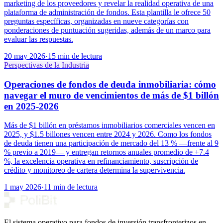
marketing de los proveedores y revelar la realidad operativa de una
plataforma de administración de fondos. Esta plantilla le ofrece 50
preguntas específicas, organizadas en nueve categorías con
ponderaciones de puntuación sugeridas, además de un marco para
evaluar las respuestas.
20 may 2026
·
15 min de lectura
Perspectivas de la Industria
Operaciones de fondos de deuda inmobiliaria: cómo
navegar el muro de vencimientos de más de $1 billón
en 2025-2026
Más de $1 billón en préstamos inmobiliarios comerciales vencen en
2025, y $1.5 billones vencen entre 2024 y 2026. Como los fondos
de deuda tienen una participación de mercado del 13 % —frente al 9
% previo a 2019— y entregan retornos anuales promedio de +7.4
%, la excelencia operativa en refinanciamiento, suscripción de
crédito y monitoreo de cartera determina la supervivencia.
1 may 2026
·
11 min de lectura
El sistema operativo para fondos de inversión transfronterizos en