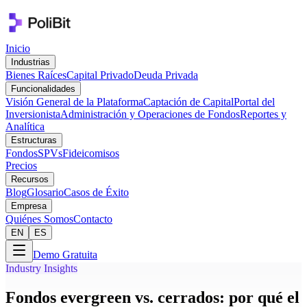
Inicio
Industrias
Bienes Raíces
Capital Privado
Deuda Privada
Funcionalidades
Visión General de la Plataforma
Captación de Capital
Portal del
Inversionista
Administración y Operaciones de Fondos
Reportes y
Analítica
Estructuras
Fondos
SPVs
Fideicomisos
Precios
Recursos
Blog
Glosario
Casos de Éxito
Empresa
Quiénes Somos
Contacto
EN
ES
Demo Gratuita
Industry Insights
Fondos evergreen vs. cerrados: por qué el