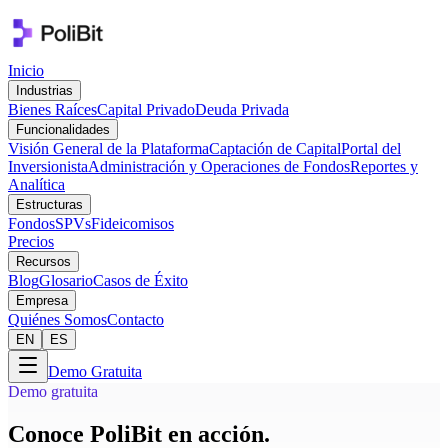
Inicio
Industrias
Bienes Raíces
Capital Privado
Deuda Privada
Funcionalidades
Visión General de la Plataforma
Captación de Capital
Portal del
Inversionista
Administración y Operaciones de Fondos
Reportes y
Analítica
Estructuras
Fondos
SPVs
Fideicomisos
Precios
Recursos
Blog
Glosario
Casos de Éxito
Empresa
Quiénes Somos
Contacto
EN
ES
Demo Gratuita
Demo gratuita
Conoce PoliBit en acción.